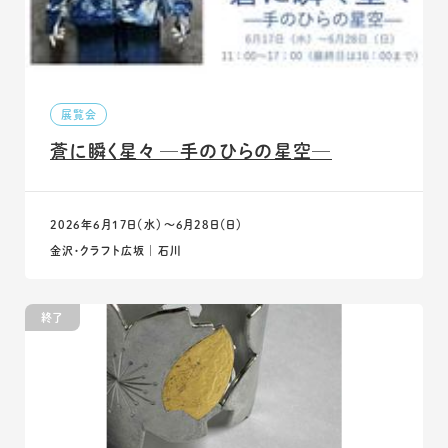
展覧会
蒼に瞬く星々 ─手のひらの星空─
2026年6月17日（水）〜6月28日（日）
金沢・クラフト広坂 ｜ 石川
終了