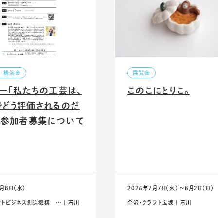
ー・講演会
展覧会
ー「私たちの工芸は、
このこにとりこ。
でどう評価されるのだ
」参加者募集について
7月8日（水）
2026年7月7日（火）〜8月2日（日）
トビジネス創造機構 … ｜ 石川
金沢・クラフト広坂 ｜ 石川