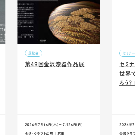
展覧会
セミナ
第49回金沢漆器作品展
セミナ
世界
ろう？
2026年7月16日（木）〜7月26日（日）
2026年
金沢・クラフト広坂 ｜ 石川
金沢クラフ