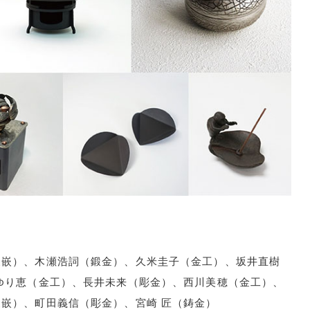
象嵌）、木瀬浩詞（鍛金）、久米圭子（金工）、坂井直樹
ゆり恵（金工）、長井未来（彫金）、西川美穂（金工）、
嵌）、町田義信（彫金）、宮崎 匠（鋳金）