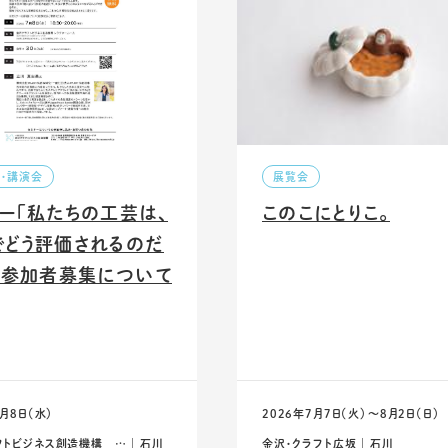
ー・講演会
展覧会
ー「私たちの工芸は、
このこにとりこ。
でどう評価されるのだ
」参加者募集について
7月8日（水）
2026年7月7日（火）〜8月2日（日）
トビジネス創造機構 … ｜ 石川
金沢・クラフト広坂 ｜ 石川