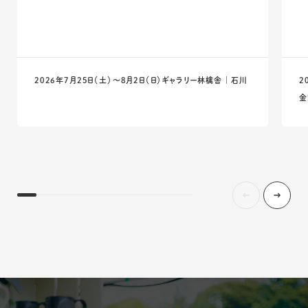
2026年7月25日（土）〜8月2日（日）
ギャラリー林檎舎 ｜ 石川
2
金