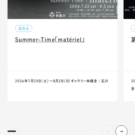
展覧会
Summer-Time「matériel」
2026年7月25日（土）〜8月2日（日）
ギャラリー林檎舎 ｜ 石川
2
金