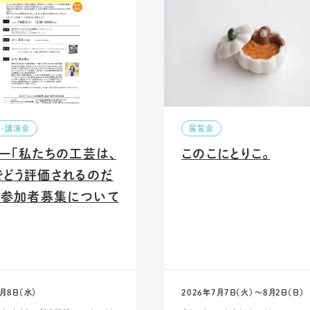
ー・講演会
展覧会
ー「私たちの工芸は、
このこにとりこ。
でどう評価されるのだ
」参加者募集について
7月8日（水）
2026年7月7日（火）〜8月2日（日）