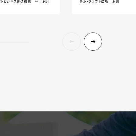
トビジネス創造機構 … ｜ 石川
金沢・クラフト広坂 ｜ 石川