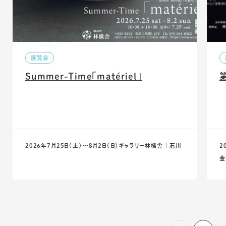
展覧会
Summer-Time「matériel」
2026年7月25日（土）〜8月2日（日）
ギャラリー林檎舎 ｜ 石川
2
金