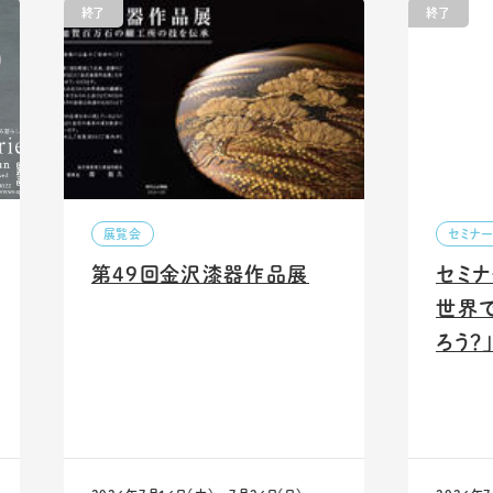
終了
終了
展覧会
セミナ
第49回金沢漆器作品展
セミナ
世界
ろう？