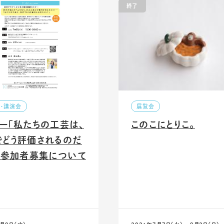
終了
ー・講演会
展覧会
ー「私たちの工芸は、
このこにとりこ。
でどう評価されるのだ
」参加者募集について