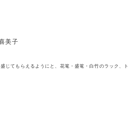
 喜美子
を盛じてもらえるようにと、花篭・盛篭・白竹のラック、ト