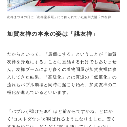
友禅まつりの日に「友禅堂茶延」にて飾られていた能川光陽氏の友禅
加賀友禅の本来の姿は「誂友禅」
だからといって、「廉価にする」ということが「加賀
友禅を身近にする」ことに直結するわけでもありませ
ん。友禅ブームにより多くの着物問屋が加賀友禅に参
入してきた結果、「高級化」とは真逆の「低廉化」の
流れもバブル崩壊と同時に起こり始め、加賀友禅の二
極化が進んでいるといいます。
「バブルが弾けた30年ほど前からですかね、とにか
く“コストダウン”が叫ばれるようになりました。安く
するためには、どんどん“間”を抜いていくしかない。