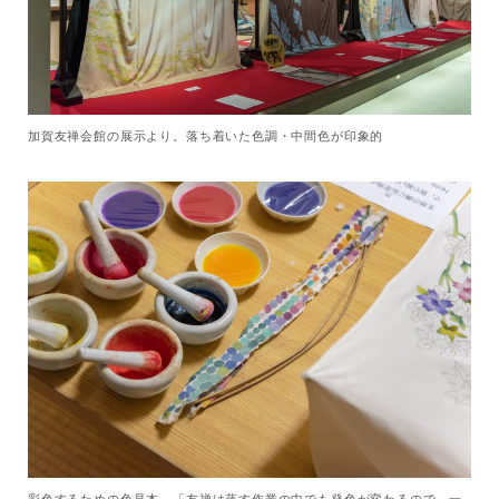
加賀友禅会館の展示より。落ち着いた色調・中間色が印象的
彩色するための色見本。「友禅は蒸す作業の中でも発色が変わるので、一