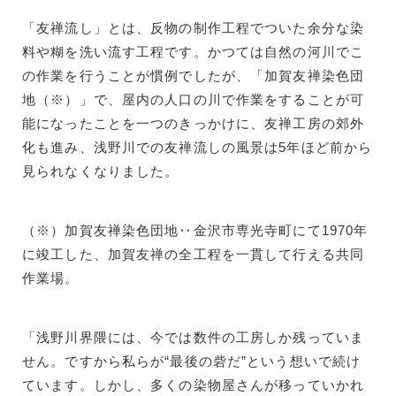
「友禅流し」とは、反物の制作工程でついた余分な染
料や糊を洗い流す工程です。かつては自然の河川でこ
の作業を行うことが慣例でしたが、「加賀友禅染色団
地（※）」で、屋内の人口の川で作業をすることが可
能になったことを一つのきっかけに、友禅工房の郊外
化も進み、浅野川での友禅流しの風景は5年ほど前から
見られなくなりました。
（※）加賀友禅染色団地‥金沢市専光寺町にて1970年
に竣工した、加賀友禅の全工程を一貫して行える共同
作業場。
「浅野川界隈には、今では数件の工房しか残っていま
せん。ですから私らが“最後の砦だ”という想いで続け
ています。しかし、多くの染物屋さんが移っていかれ