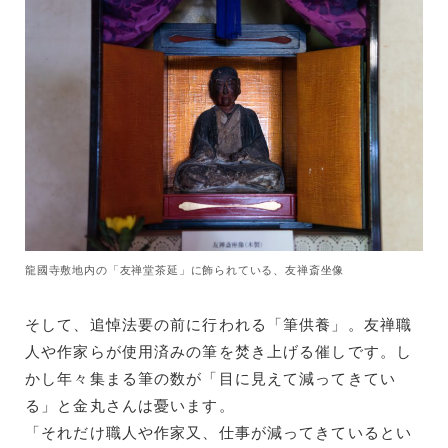
龍國寺敷地内の「友禅堂茶延」に飾られている、友禅斎坐像
そして、追悼法要の前に行われる「筆供養」。友禅職
人や作家らが使用済みの筆を焚き上げる催しです。し
かし年々集まる筆の数が「目に見えて減ってきてい
る」と金丸さんは憂います。
「それだけ職人や作家又、仕事が減ってきているとい