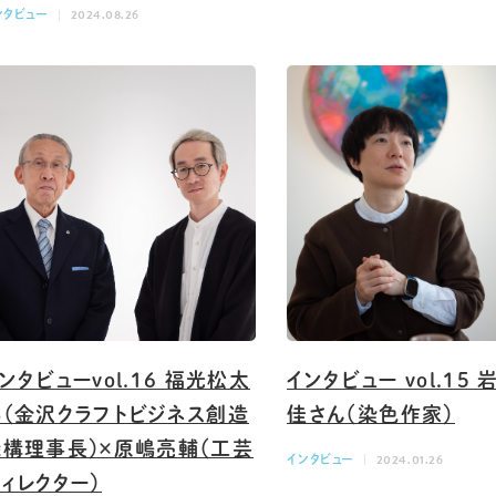
ンタビュー
2024.08.26
ンタビューvol.16 福光松太
インタビュー vol.15
郎（金沢クラフトビジネス創造
佳さん（染色作家）
機構理事長）×原嶋亮輔（工芸
インタビュー
2024.01.26
ィレクター）