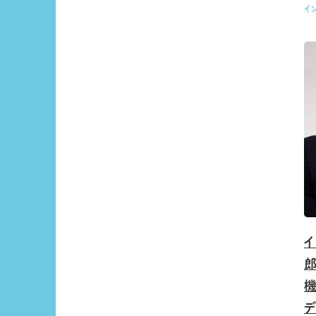
イ
イ
デ