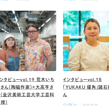
ンタビューvol.19 荒木いち
インタビューvol.18
ごさん（陶磁作家）×大高亨さ
「YUKAKU 優角」諸
ん（金沢美術工芸大学工芸科
ん
授）
インタビュー
2024.07.29