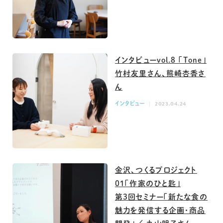
インタビューvol.8 「Tone」
竹村友里さん、熊崎杏香さ
ん
インタビュー
2023.04.24
金沢、つくるプロジェクト
01「作家のひと匙」
第3回セミナー「新たな食の
魅力を発信する企画・商品