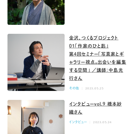
金沢、つくるプロジェクト
01「作家のひと匙」
第4回セミナー「写真家とギ
ャラリー視点。出会いを編集
する空間」 ／講師：中島光
行さん
その他
2023.05.25
インタビューvol.9 橋本紗
織さん
インタビュー
2023.05.24