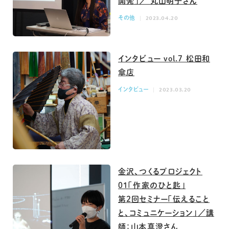
開発」／ 丸山明子さん
その他
2023.04.20
インタビュー vol.7 松田和
傘店
インタビュー
2023.03.20
金沢、つくるプロジェクト
01「作家のひと匙」
第2回セミナー「伝えること
と、コミュニケーション」／講
師：山本真澄さん