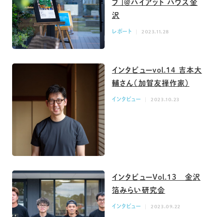
プ」＠ハイアット ハウス金
沢
レポート
2023.11.28
インタビューvol.14 吉本大
輔さん（加賀友禅作家）
インタビュー
2023.10.23
インタビューVol.13 金沢
箔みらい研究会
インタビュー
2023.09.22